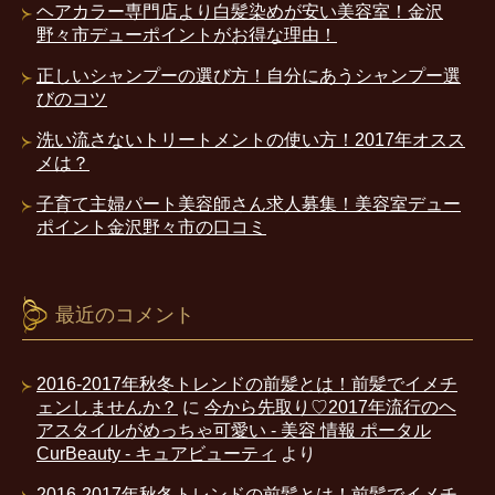
ヘアカラー専門店より白髪染めが安い美容室！金沢
野々市デューポイントがお得な理由！
正しいシャンプーの選び方！自分にあうシャンプー選
びのコツ
洗い流さないトリートメントの使い方！2017年オスス
メは？
子育て主婦パート美容師さん求人募集！美容室デュー
ポイント金沢野々市の口コミ
最近のコメント
2016-2017年秋冬トレンドの前髪とは！前髪でイメチ
ェンしませんか？
に
今から先取り♡2017年流行のヘ
アスタイルがめっちゃ可愛い - 美容 情報 ポータル
CurBeauty - キュアビューティ
より
2016-2017年秋冬トレンドの前髪とは！前髪でイメチ