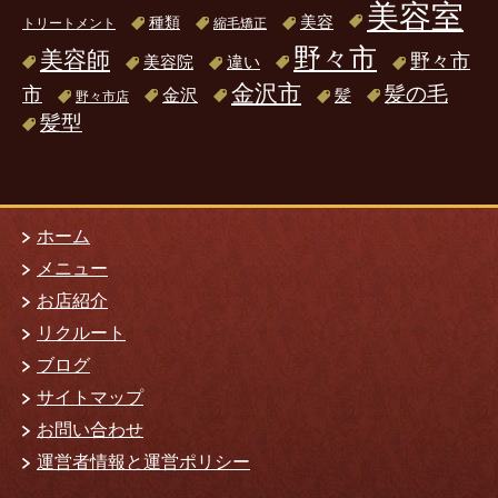
美容室
美容
種類
トリートメント
縮毛矯正
野々市
美容師
野々市
美容院
違い
金沢市
髪の毛
市
金沢
髪
野々市店
髪型
ホーム
メニュー
お店紹介
リクルート
ブログ
サイトマップ
お問い合わせ
運営者情報と運営ポリシー