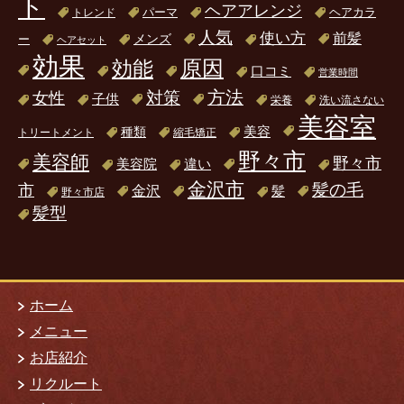
ト
ヘアアレンジ
パーマ
ヘアカラ
トレンド
人気
使い方
前髪
ー
メンズ
ヘアセット
効果
原因
効能
口コミ
営業時間
方法
対策
女性
子供
栄養
洗い流さない
美容室
美容
種類
トリートメント
縮毛矯正
野々市
美容師
野々市
美容院
違い
金沢市
髪の毛
市
金沢
髪
野々市店
髪型
ホーム
メニュー
お店紹介
リクルート