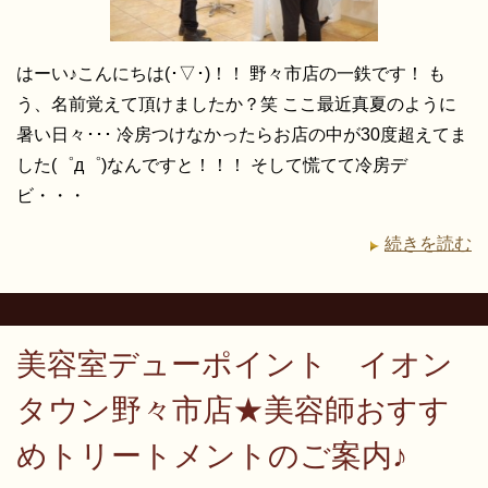
はーい♪こんにちは(･▽･)！！ 野々市店の一鉄です！ も
う、名前覚えて頂けましたか？笑 ここ最近真夏のように
暑い日々･･･ 冷房つけなかったらお店の中が30度超えてま
した(゜д゜)なんですと！！！ そして慌てて冷房デ
ビ・・・
続きを読む
美容室デューポイント イオン
タウン野々市店★美容師おすす
めトリートメントのご案内♪