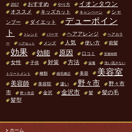
イオンタウン
おすすめ
2017
やり方
オススメ
キッズカット
シャ
キャンペーン
デューポイン
ダイエット
ンプー
ト
ヘアアレンジ
パーマ
ヘアカラ
トレンド
人気
使い方
前髪
ー
メンズ
ヘアセット
効果
原因
効能
口コミ
営業時間
方法
対策
女性
子供
栄養
洗い流さない
美容室
美容
種類
トリートメント
縮毛矯正
野々市
美容師
野々市
美容院
違い
金沢市
髪の毛
市
金沢
髪
野々市店
髪型
ホーム