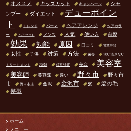
オススメ
キッズカット
シャ
キャンペーン
デューポイン
ダイエット
ンプー
ト
ヘアアレンジ
パーマ
ヘアカラ
トレンド
人気
使い方
前髪
ー
メンズ
ヘアセット
効果
原因
効能
口コミ
営業時間
方法
対策
女性
子供
栄養
洗い流さない
美容室
美容
種類
トリートメント
縮毛矯正
野々市
美容師
野々市
美容院
違い
金沢市
髪の毛
市
金沢
髪
野々市店
髪型
ホーム
メニュー