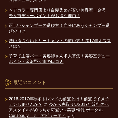
容院デューポイント
ヘアカラー専門店より白髪染めが安い美容室！金沢
野々市デューポイントがお得な理由！
正しいシャンプーの選び方！自分にあうシャンプー選
びのコツ
洗い流さないトリートメントの使い方！2017年オスス
メは？
子育て主婦パート美容師さん求人募集！美容室デュー
ポイント金沢野々市の口コミ
最近のコメント
2016-2017年秋冬トレンドの前髪とは！前髪でイメチ
ェンしませんか？
に
今から先取り♡2017年流行のヘ
アスタイルがめっちゃ可愛い - 美容 情報 ポータル
CurBeauty - キュアビューティ
より