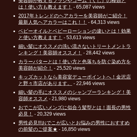
美容師が教えるブラシやコーム（くし）の種類と
は！使い方も教えます！
- 65,087 views
2017年トレンドのヘアカラーを美容師がご紹介！
最新人気ヘアカラーはこれ！！
- 64,313 views
ベビーオイルとベビーローションの違いとは！効果
と使い方教えます！
- 53,613 views
細い髪にオススメの洗い流さないトリートメントラ
ンキング！美容師オススメ！
- 28,442 views
カラーバターとは！使い方と色落ちを防ぐ染め方を
美容師が紹介！
- 25,520 views
キッズカットなら美容室デューポイントへ！金沢店
と野々市店があります。
- 22,946 views
細い髪の毛にオススメのシャンプーランキング！美
容師オススメ
- 21,980 views
おでこが広いメンズに似合う髪型とは！面長の男性
必見！
- 20,329 views
男性必見!!!おでこが広いとお悩みの男性におすすめ
の前髪のご提案★
- 16,850 views