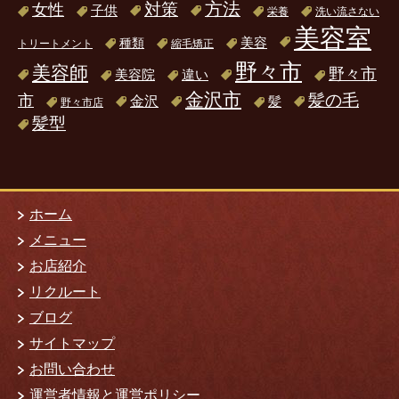
方法
対策
女性
子供
栄養
洗い流さない
美容室
美容
種類
トリートメント
縮毛矯正
野々市
美容師
野々市
美容院
違い
金沢市
髪の毛
市
金沢
髪
野々市店
髪型
ホーム
メニュー
お店紹介
リクルート
ブログ
サイトマップ
お問い合わせ
運営者情報と運営ポリシー