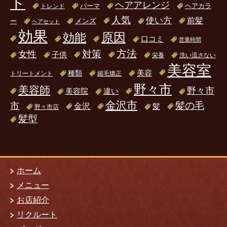
ト
ヘアアレンジ
パーマ
ヘアカラ
トレンド
人気
使い方
前髪
ー
メンズ
ヘアセット
効果
原因
効能
口コミ
営業時間
方法
対策
女性
子供
栄養
洗い流さない
美容室
美容
種類
トリートメント
縮毛矯正
野々市
美容師
野々市
美容院
違い
金沢市
髪の毛
市
金沢
髪
野々市店
髪型
ホーム
メニュー
お店紹介
リクルート