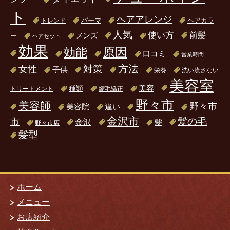
ト
ヘアアレンジ
パーマ
ヘアカラ
トレンド
人気
使い方
前髪
ー
メンズ
ヘアセット
効果
原因
効能
口コミ
営業時間
方法
対策
女性
子供
栄養
洗い流さない
美容室
美容
種類
トリートメント
縮毛矯正
野々市
美容師
野々市
美容院
違い
金沢市
髪の毛
市
金沢
髪
野々市店
髪型
ホーム
メニュー
お店紹介