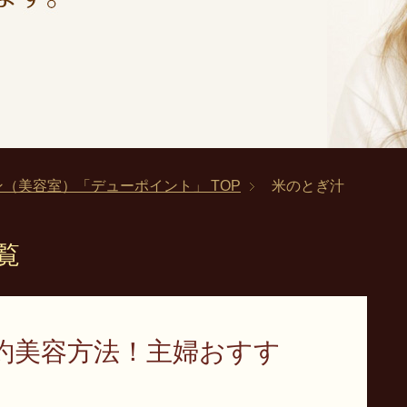
ロン（美容室）「デューポイント」
TOP
米のとぎ汁
覧
約美容方法！主婦おすす