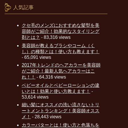
人気記事
クセ毛のメンズにおすすめな髪型を美
容師がご紹介！効果的なスタイリング
剤とは？
- 83,316 views
美容師が教えるブラシやコーム（く
し）の種類とは！使い方も教えます！
- 65,091 views
2017年トレンドのヘアカラーを美容師
がご紹介！最新人気ヘアカラーはこ
れ！！
- 64,316 views
ベビーオイルとベビーローションの違
いとは！効果と使い方教えます！
-
53,614 views
細い髪にオススメの洗い流さないトリ
ートメントランキング！美容師オスス
メ！
- 28,443 views
カラーバターとは！使い方と色落ちを