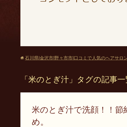
石川県|金沢市|野々市市|口コミで人気のヘアサ
「米のとぎ汁」タグの記事一
米のとぎ汁で洗顔！！節
め。