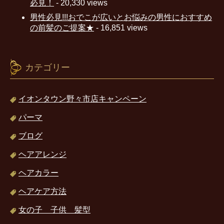
必見！
- 20,330 views
男性必見!!!おでこが広いとお悩みの男性におすすめ
の前髪のご提案★
- 16,851 views
カテゴリー
イオンタウン野々市店キャンペーン
パーマ
ブログ
ヘアアレンジ
ヘアカラー
ヘアケア方法
女の子 子供 髪型