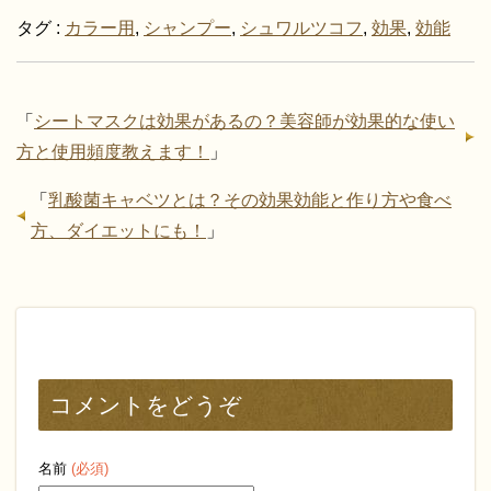
タグ :
カラー用
,
シャンプー
,
シュワルツコフ
,
効果
,
効能
「
シートマスクは効果があるの？美容師が効果的な使い
方と使用頻度教えます！
」
「
乳酸菌キャベツとは？その効果効能と作り方や食べ
方、ダイエットにも！
」
コメントをどうぞ
名前
(必須)