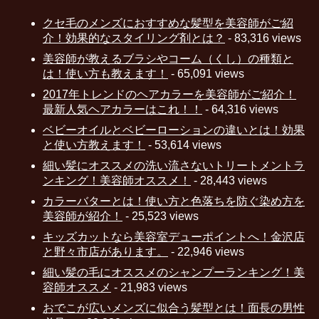
クセ毛のメンズにおすすめな髪型を美容師がご紹
介！効果的なスタイリング剤とは？
- 83,316 views
美容師が教えるブラシやコーム（くし）の種類と
は！使い方も教えます！
- 65,091 views
2017年トレンドのヘアカラーを美容師がご紹介！
最新人気ヘアカラーはこれ！！
- 64,316 views
ベビーオイルとベビーローションの違いとは！効果
と使い方教えます！
- 53,614 views
細い髪にオススメの洗い流さないトリートメントラ
ンキング！美容師オススメ！
- 28,443 views
カラーバターとは！使い方と色落ちを防ぐ染め方を
美容師が紹介！
- 25,523 views
キッズカットなら美容室デューポイントへ！金沢店
と野々市店があります。
- 22,946 views
細い髪の毛にオススメのシャンプーランキング！美
容師オススメ
- 21,983 views
おでこが広いメンズに似合う髪型とは！面長の男性