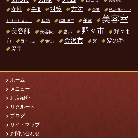
営業時間
方法
対策
女性
子供
栄養
洗い流さない
美容室
美容
種類
トリートメント
縮毛矯正
野々市
美容師
野々市
美容院
違い
金沢市
髪の毛
市
金沢
髪
野々市店
髪型
ホーム
メニュー
お店紹介
リクルート
ブログ
サイトマップ
お問い合わせ