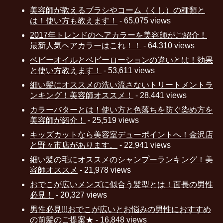
美容師が教えるブラシやコーム（くし）の種類と
は！使い方も教えます！
- 65,075 views
2017年トレンドのヘアカラーを美容師がご紹介！
最新人気ヘアカラーはこれ！！
- 64,310 views
ベビーオイルとベビーローションの違いとは！効果
と使い方教えます！
- 53,611 views
細い髪にオススメの洗い流さないトリートメントラ
ンキング！美容師オススメ！
- 28,441 views
カラーバターとは！使い方と色落ちを防ぐ染め方を
美容師が紹介！
- 25,519 views
キッズカットなら美容室デューポイントへ！金沢店
と野々市店があります。
- 22,941 views
細い髪の毛にオススメのシャンプーランキング！美
容師オススメ
- 21,978 views
おでこが広いメンズに似合う髪型とは！面長の男性
必見！
- 20,327 views
男性必見!!!おでこが広いとお悩みの男性におすすめ
の前髪のご提案★
- 16,848 views