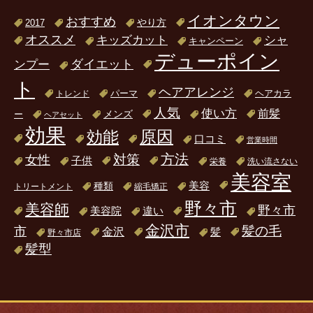
イオンタウン
おすすめ
2017
やり方
オススメ
キッズカット
シャ
キャンペーン
デューポイン
ダイエット
ンプー
ト
ヘアアレンジ
パーマ
ヘアカラ
トレンド
人気
使い方
前髪
ー
メンズ
ヘアセット
効果
原因
効能
口コミ
営業時間
方法
対策
女性
子供
栄養
洗い流さない
美容室
美容
種類
トリートメント
縮毛矯正
野々市
美容師
野々市
美容院
違い
金沢市
髪の毛
市
金沢
髪
野々市店
髪型