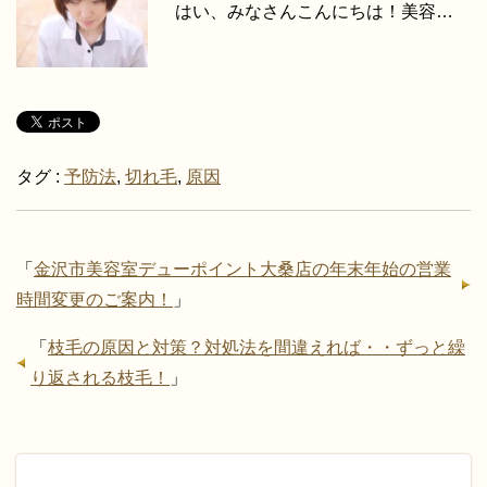
はい、みなさんこんにちは！美容…
タグ :
予防法
,
切れ毛
,
原因
「
金沢市美容室デューポイント大桑店の年末年始の営業
時間変更のご案内！
」
「
枝毛の原因と対策？対処法を間違えれば・・ずっと繰
り返される枝毛！
」